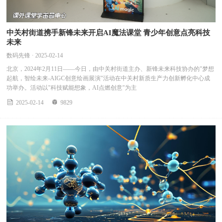
中关村街道携手新锋未来开启AI魔法课堂 青少年创意点亮科技
未来
数码先锋 · 2025-02-14
北京，2024年2月11日——今日，由中关村街道主办、新锋未来科技协办的"梦想
起航，智绘未来-AIGC创意绘画展演"活动在中关村新质生产力创新孵化中心成
功举办。活动以"科技赋能想象，AI点燃创意"为主


2025-02-14
9829