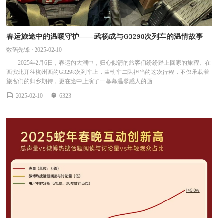
春运旅途中的温暖守护——武杨成与G3298次列车的温情故事
数码先锋 · 2025-02-10
2025年2月6日，春运的大潮中，归心似箭的旅客们纷纷踏上回家的旅程。在
西安北开往杭州西的G3298次列车上，由动车二队担当的这次行程，不仅承载着
旅客们的归乡期待，更在途中上演了一幕幕温馨感人的画


2025-02-10
6323