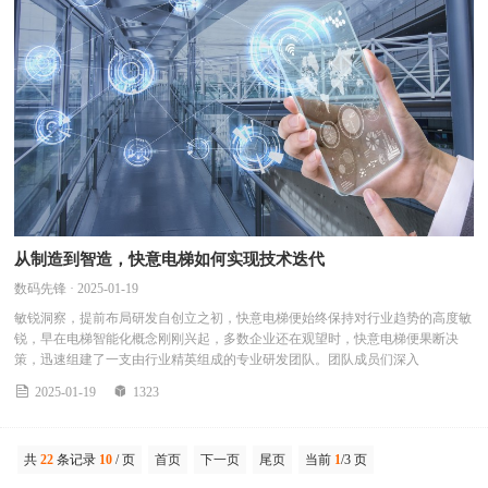
从制造到智造，快意电梯如何实现技术迭代
数码先锋 · 2025-01-19
敏锐洞察，提前布局研发自创立之初，快意电梯便始终保持对行业趋势的高度敏
锐，早在电梯智能化概念刚刚兴起，多数企业还在观望时，快意电梯便果断决
策，迅速组建了一支由行业精英组成的专业研发团队。团队成员们深入


2025-01-19
1323
共
22
条记录
10
/ 页
首页
下一页
尾页
当前
1
/3 页