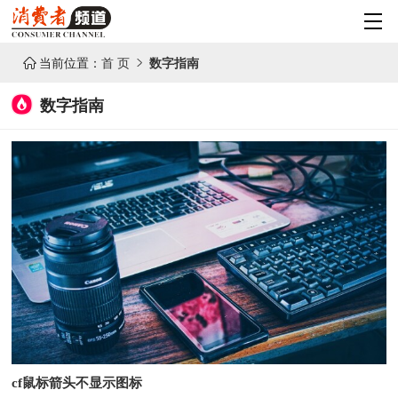

当前位置：
首 页

数字指南
数字指南
cf鼠标箭头不显示图标